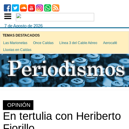
7 de Agosto de 2026
TEMAS DESTACADOS
Las Marionetas
Once Caldas
Línea 3 del Cable Aéreo
Aerocafé
Lluvias en Caldas
OPINIÓN
En tertulia con Heriberto
Fiorillo