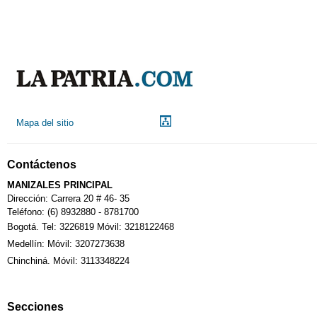
Aeropuerto
Indicadores económicos
Droguerías
Mapa del sitio
Notarías
Contáctenos
Calendario Tributario
MANIZALES PRINCIPAL
Dirección: Carrera 20 # 46- 35
Teléfono: (6) 8932880 - 8781700
Bogotá. Tel: 3226819 Móvil: 3218122468
Sudoku
Medellín: Móvil: 3207273638
Chinchiná. Móvil: 3113348224
Fallecimiento
Secciones