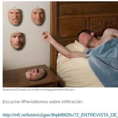
Ilustración|Tomada de tumblr.com/tagged/doble%20cara
Escuche #Periodismos sobre infiltración:
http://mfi.re/listen/u1gwc9hpbf662fs/72_ENTREVISTA_