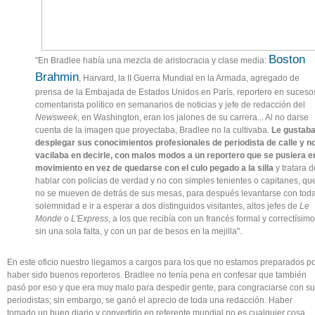
Boston
"En Bradlee había una mezcla de aristocracia y clase media:
Brahmin
, Harvard, la II Guerra Mundial en la Armada, agregado de
prensa de la Embajada de Estados Unidos en París, reportero en suceso
comentarista político en semanarios de noticias y jefe de redacción del
Newsweek
, en Washington, eran los jalones de su carrera... Al no darse
cuenta de la imagen que proyectaba, Bradlee no la cultivaba.
Le gustab
desplegar sus conocimientos profesionales de periodista de calle y n
vacilaba en decirle, con malos modos a un reportero que se pusiera e
movimiento en vez de quedarse con el culo pegado a la silla
y tratara d
hablar con policías de verdad y no con simples tenientes o capitanes, qu
no se mueven de detrás de sus mesas, para después levantarse con tod
solemnidad e ir a esperar a dos distinguidos visitantes, altos jefes de
Le
Monde
o
L'Express
, a los que recibía con un francés formal y correctísimo
sin una sola falta, y con un par de besos en la mejilla".
En este oficio nuestro llegamos a cargos para los que no estamos preparados p
haber sido buenos reporteros. Bradlee no tenía pena en confesar que también
pasó por eso y que era muy malo para despedir gente, para congraciarse con s
periodistas; sin embargo, se ganó el aprecio de toda una redacción. Haber
tomado un buen diario y convertirlo en referente mundial no es cualquier cosa.