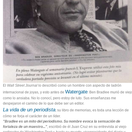
El
Wall Street Journal
lo describió como un hombre con aspecto de ladrón
Watergate
internacional de joyas, y esto antes de
. Ben Bradlee murió de viej
como lo ansiaba. No lo conocí, pero estoy de luto. Sus enseñanzas me
despejaron el camino de lo que debe ser un editor.
La vida de un periodista
, su libro de memorias, es toda una lección de
cómo se forja el carácter de un líder.
"Bradlee es un mito del periodismo. Su nombre evoca la sensación de
fortaleza de un maestro..."
, escribió de él Juan Cruz en su entrevista al viejo
exdirector de Washington Post y, hasta su muerte, vicepresidente del diario y