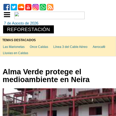
7 de Agosto de 2026
REFORESTACIÓN
TEMAS DESTACADOS
Las Marionetas
Once Caldas
Línea 3 del Cable Aéreo
Aerocafé
Lluvias en Caldas
Alma Verde protege el
medioambiente en Neira