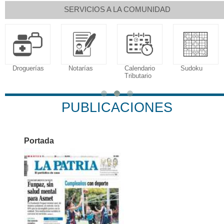
SERVICIOS A LA COMUNIDAD
guerías
Notarías
Calendario
Sudoku
Tributario
Fal
PUBLICACIONES
Portada