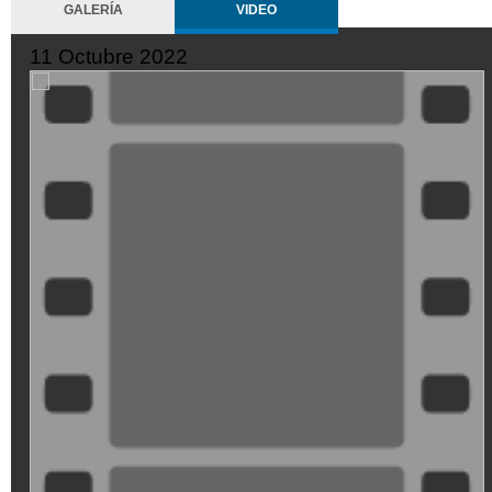
GALERÍA
VIDEO
11 Octubre 2022
SeQiPrxjl-
M