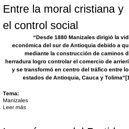
Entre la moral cristiana y
el control social
“Desde 1880 Manizales dirigió la vi
económica del sur de Antioquia debido a q
mediante la construcción de caminos 
herradura logro controlar el comercio de arrier
y se transformó en centro del tráfico entre l
estados de Antioquia, Cauca y Tolima”
[
Tema:
Manizales
Leer más
sobre "Administrando justicia en la
frontera": el caso de Manizales en el siglo
XIX . Entre la moral cristiana y el control
social