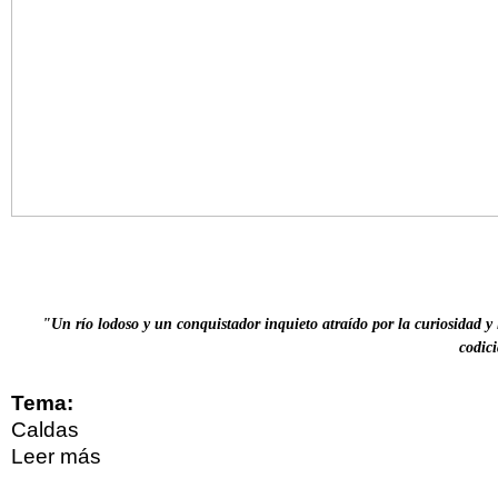
"Un río lodoso y un conquistador inquieto atraído por la curiosidad y 
codici
Tema:
Caldas
Leer más
sobre “Del río Imurrá al Riosucio”:
Conmemoración de los 475 años del