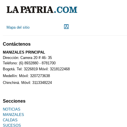
Droguerías
Mapa del sitio
Notarías
Contáctenos
Calendario Tributario
MANIZALES PRINCIPAL
Dirección: Carrera 20 # 46- 35
Teléfono: (6) 8932880 - 8781700
Bogotá. Tel: 3226819 Móvil: 3218122468
Sudoku
Medellín: Móvil: 3207273638
Chinchiná. Móvil: 3113348224
Fallecimiento
Secciones
NOTICIAS
MANIZALES
CALDAS
SUCESOS