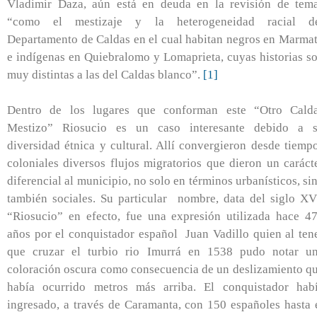
Vladimir Daza, aún está en deuda en la revisión de tem
“como el mestizaje y la heterogeneidad racial d
Departamento de Caldas en el cual habitan negros en Marma
e indígenas en Quiebralomo y Lomaprieta, cuyas historias s
muy distintas a las del Caldas blanco”.
[1]
Dentro de los lugares que conforman este “Otro Cald
Mestizo” Riosucio es un caso interesante debido a 
diversidad étnica y cultural. Allí convergieron desde tiemp
coloniales diversos flujos migratorios que dieron un caráct
diferencial al municipio, no solo en términos urbanísticos, si
también sociales. Su particular nombre, data del siglo XV
“Riosucio” en efecto, fue una expresión utilizada hace 4
años por el conquistador español Juan Vadillo quien al ten
que cruzar el turbio rio Imurrá en 1538 pudo notar u
coloración oscura como consecuencia de un deslizamiento q
había ocurrido metros más arriba. El conquistador hab
ingresado, a través de Caramanta, con 150 españoles hasta 