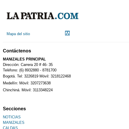
Indicadores económicos
Droguerías
Mapa del sitio
Notarías
Contáctenos
Calendario Tributario
MANIZALES PRINCIPAL
Dirección: Carrera 20 # 46- 35
Teléfono: (6) 8932880 - 8781700
Bogotá. Tel: 3226819 Móvil: 3218122468
Sudoku
Medellín: Móvil: 3207273638
Chinchiná. Móvil: 3113348224
Fallecimiento
Secciones
NOTICIAS
MANIZALES
CALDAS