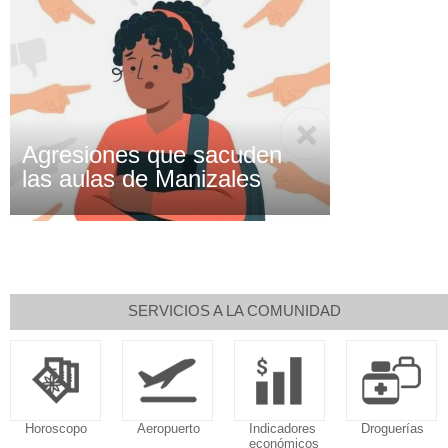
Agresiones que sacuden
las aulas de Manizales
SERVICIOS A LA COMUNIDAD
Aeropuerto
Indicadores
Droguerías
Notarías
económicos