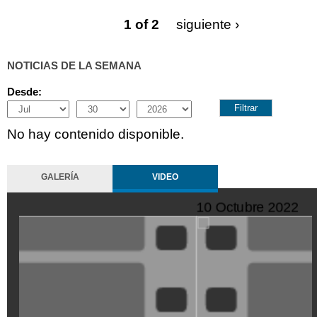
1 of 2
siguiente ›
NOTICIAS DE LA SEMANA
Desde:
Month
Day
Year
No hay contenido disponible.
GALERÍA
VIDEO
11 Octubre 2022
SeQiPrxjl-
M