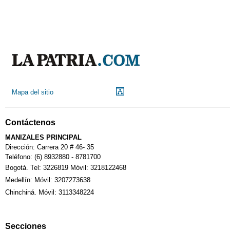
Aeropuerto
Indicadores económicos
Droguerías
Mapa del sitio
Notarías
Contáctenos
Calendario Tributario
MANIZALES PRINCIPAL
Dirección: Carrera 20 # 46- 35
Teléfono: (6) 8932880 - 8781700
Bogotá. Tel: 3226819 Móvil: 3218122468
Sudoku
Medellín: Móvil: 3207273638
Chinchiná. Móvil: 3113348224
Fallecimiento
Secciones