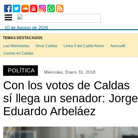
10 de Agosto de 2026
TEMAS DESTACADOS
Las Marionetas
Once Caldas
Línea 3 del Cable Aéreo
Aerocafé
ook
Lluvias en Caldas
POLÍTICA
Miércoles, Enero 31, 2018
App
Con los votos de Caldas
sí llega un senador: Jorge
Eduardo Arbeláez