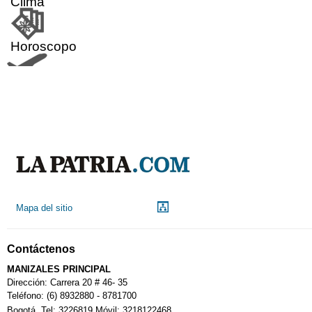
Clima
Horoscopo
Aeropuerto
Indicadores económicos
Droguerías
Mapa del sitio
Notarías
Contáctenos
Calendario Tributario
MANIZALES PRINCIPAL
Dirección: Carrera 20 # 46- 35
Teléfono: (6) 8932880 - 8781700
Bogotá. Tel: 3226819 Móvil: 3218122468