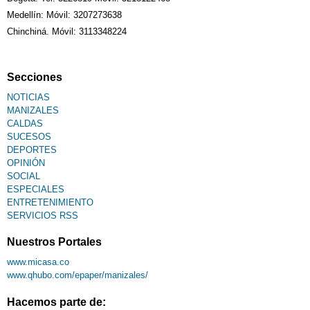
Sudoku
Medellín: Móvil: 3207273638
Chinchiná. Móvil: 3113348224
Fallecimiento
Secciones
NOTICIAS
MANIZALES
CALDAS
SUCESOS
DEPORTES
OPINIÓN
SOCIAL
ESPECIALES
ENTRETENIMIENTO
SERVICIOS RSS
Nuestros Portales
www.micasa.co
www.qhubo.com/epaper/manizales/
Hacemos parte de: