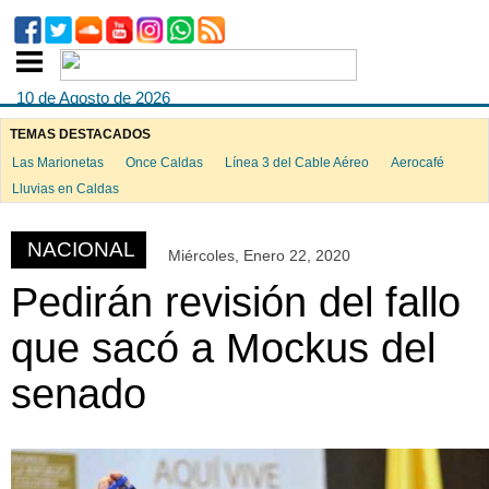
10 de Agosto de 2026
TEMAS DESTACADOS
Las Marionetas
Once Caldas
Línea 3 del Cable Aéreo
Aerocafé
ook
Lluvias en Caldas
NACIONAL
Miércoles, Enero 22, 2020
App
Pedirán revisión del fallo
que sacó a Mockus del
senado