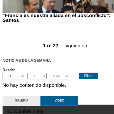
"Francia es nuestra aliada en el posconflicto":
Santos
1 of 27
siguiente ›
NOTICIAS DE LA SEMANA
Desde:
Month
Day
Year
No hay contenido disponible.
GALERÍA
VIDEO
10 Octubre 2022