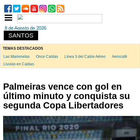
8 de Agosto de 2026
SANTOS
TEMAS DESTACADOS
Las Marionetas
Once Caldas
Línea 3 del Cable Aéreo
Aerocafé
Lluvias en Caldas
Palmeiras vence con gol en
último minuto y conquista su
segunda Copa Libertadores