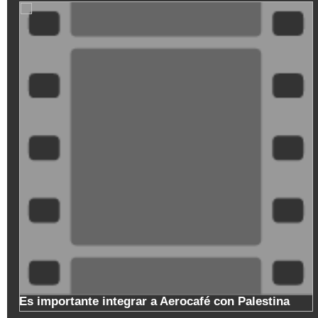
ZMtwiZ8t-
Mo
o
Es importante integrar a Aerocafé con Palestina
l