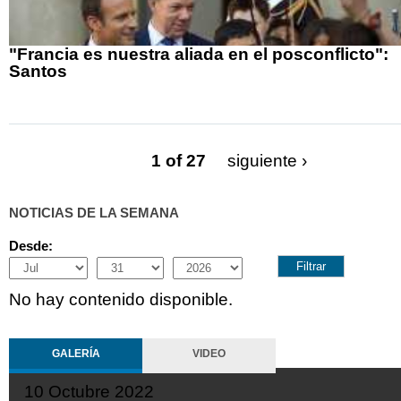
"Francia es nuestra aliada en el posconflicto":
Santos
1 of 27
siguiente ›
NOTICIAS DE LA SEMANA
Desde:
Month
Day
Year
No hay contenido disponible.
GALERÍA
VIDEO
10 Octubre 2022