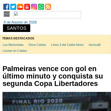
8 de Agosto de 2026
SANTOS
TEMAS DESTACADOS
Las Marionetas
Once Caldas
Línea 3 del Cable Aéreo
Aerocafé
Lluvias en Caldas
Palmeiras vence con gol en
último minuto y conquista su
segunda Copa Libertadores