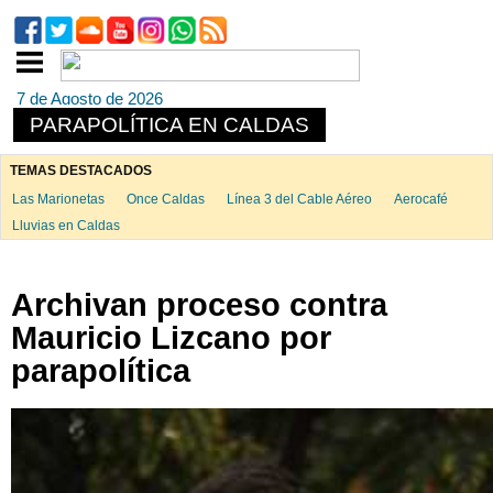
7 de Agosto de 2026
PARAPOLÍTICA EN CALDAS
TEMAS DESTACADOS
Las Marionetas
Once Caldas
Línea 3 del Cable Aéreo
Aerocafé
Lluvias en Caldas
Archivan proceso contra
Mauricio Lizcano por
parapolítica