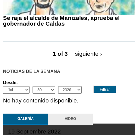
Se raja el alcalde de Manizales, aprueba el
gobernador de Caldas
1 of 3
siguiente ›
NOTICIAS DE LA SEMANA
Desde:
Month
Day
Year
No hay contenido disponible.
GALERÍA
VIDEO
19 Septiembre 2022