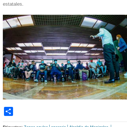
estatales.
Share
Etiquetas:
Zonas azules
operario
Alcaldía de Manizales.