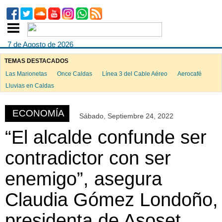
7 de Agosto de 2026
TEMAS DESTACADOS
Las Marionetas
Once Caldas
Línea 3 del Cable Aéreo
Aerocafé
ook
Lluvias en Caldas
ECONOMÍA
Sábado, Septiembre 24, 2022
App
“El alcalde confunde ser
contradictor con ser
enemigo”, asegura
Claudia Gómez Londoño,
presidenta de Asoset