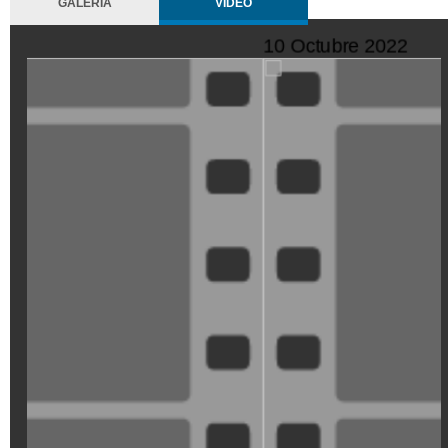
GALERÍA
VIDEO
11 Octubre 2022
SeQiPrxjl-
M