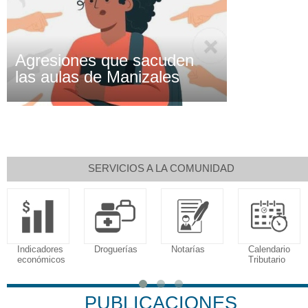
Agresiones que sacuden
las aulas de Manizales
SERVICIOS A LA COMUNIDAD
Indicadores
Droguerías
Notarías
Calendario
económicos
Tributario
PUBLICACIONES