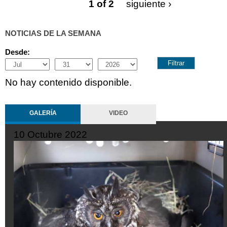
1 of 2
siguiente ›
NOTICIAS DE LA SEMANA
Desde:
Month
Day
Year
No hay contenido disponible.
GALERÍA
VIDEO
10 Octubre 2022