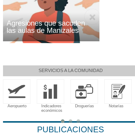
Agresiones que sacuden
las aulas de Manizales
SERVICIOS A LA COMUNIDAD
Aeropuerto
Indicadores
Droguerías
Notarías
económicos
PUBLICACIONES