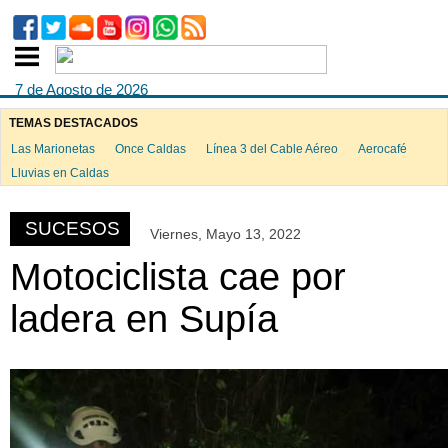
7 de Agosto de 2026
TEMAS DESTACADOS
Las Marionetas
Once Caldas
Línea 3 del Cable Aéreo
Aerocafé
ook
Lluvias en Caldas
SUCESOS
Viernes, Mayo 13, 2022
App
Motociclista cae por
ladera en Supía