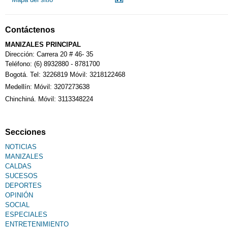
Notarías
Contáctenos
Calendario Tributario
MANIZALES PRINCIPAL
Dirección: Carrera 20 # 46- 35
Teléfono: (6) 8932880 - 8781700
Bogotá. Tel: 3226819 Móvil: 3218122468
Sudoku
Medellín: Móvil: 3207273638
Chinchiná. Móvil: 3113348224
Fallecimiento
Secciones
NOTICIAS
MANIZALES
CALDAS
SUCESOS
DEPORTES
OPINIÓN
SOCIAL
ESPECIALES
ENTRETENIMIENTO