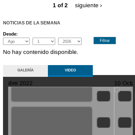
1 of 2
siguiente ›
NOTICIAS DE LA SEMANA
Desde:
Month
Day
Year
No hay contenido disponible.
GALERÍA
VIDEO
11 Octubre 2022
SeQiPrxjl-
M