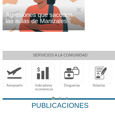
Agresiones que sacuden
las aulas de Manizales
SERVICIOS A LA COMUNIDAD
Indicadores
Droguerías
Notarías
Calendario
económicos
Tributario
PUBLICACIONES