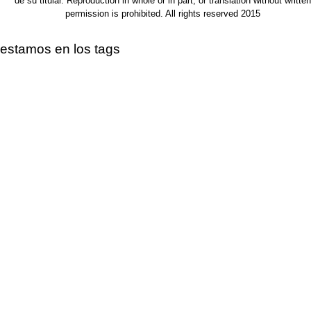
de su titular. Reproduction in whole or in part, or translation without written
permission is prohibited. All rights reserved 2015
estamos en los tags