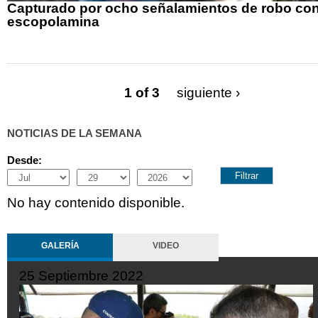
Capturado por ocho señalamientos de robo co
escopolamina
1 of 3
siguiente ›
NOTICIAS DE LA SEMANA
Desde:
Month
Day
Year
No hay contenido disponible.
GALERÍA
VIDEO
tiembre 2022
19 Septiem