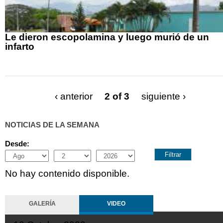
Le dieron escopolamina y luego murió de un
infarto
‹ anterior
2 of 3
siguiente ›
NOTICIAS DE LA SEMANA
Desde:
Month
Day
Year
No hay contenido disponible.
GALERÍA
VIDEO