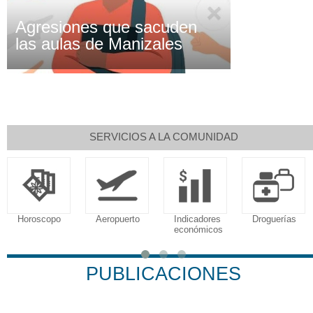
Agresiones que sacuden
las aulas de Manizales
SERVICIOS A LA COMUNIDAD
Aeropuerto
Indicadores
Droguerías
Notarías
económicos
PUBLICACIONES