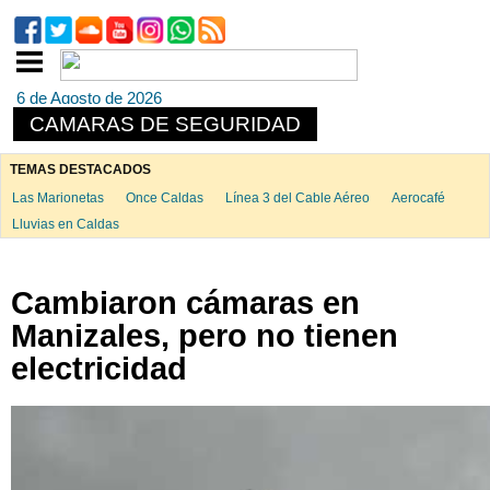
6 de Agosto de 2026
CAMARAS DE SEGURIDAD
TEMAS DESTACADOS
Las Marionetas
Once Caldas
Línea 3 del Cable Aéreo
Aerocafé
Lluvias en Caldas
Cambiaron cámaras en
Manizales, pero no tienen
electricidad