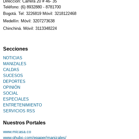
Dirección: Carrera 20 # 46- 35
Teléfono: (6) 8932880 - 8781700
Bogotá. Tel: 3226819 Móvil: 3218122468
Medellín: Móvil: 3207273638
Chinchiná. Móvil: 3113348224
Secciones
NOTICIAS
MANIZALES
CALDAS
SUCESOS
DEPORTES
OPINIÓN
SOCIAL
ESPECIALES
ENTRETENIMIENTO
SERVICIOS RSS
Nuestros Portales
www.micasa.co
www.qhubo.com/epaper/manizales/