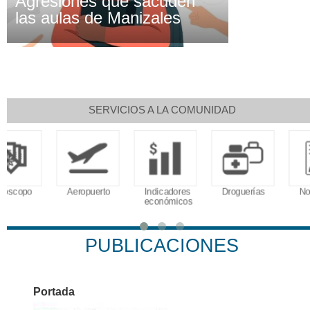
Agresiones que sacuden
las aulas de Manizales
SERVICIOS A LA COMUNIDAD
Aeropuerto
Indicadores
Droguerías
Notarías
económicos
PUBLICACIONES
Portada