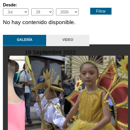
Desde:
Month
Day
Year
No hay contenido disponible.
GALERÍA
VIDEO
19 Septiembre 2022