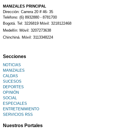
MANIZALES PRINCIPAL
Calendario Tributario
Dirección: Carrera 20 # 46- 35
Teléfono: (6) 8932880 - 8781700
Bogotá. Tel: 3226819 Móvil: 3218122468
Sudoku
Medellín: Móvil: 3207273638
Chinchiná. Móvil: 3113348224
Fallecimiento
Secciones
NOTICIAS
MANIZALES
CALDAS
SUCESOS
DEPORTES
OPINIÓN
SOCIAL
ESPECIALES
ENTRETENIMIENTO
SERVICIOS RSS
Nuestros Portales