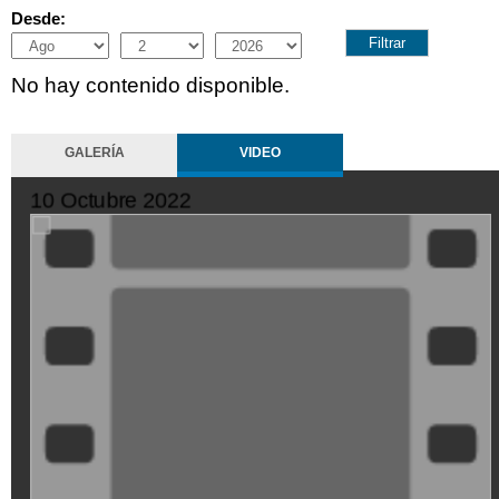
Desde:
Month
Day
Year
No hay contenido disponible.
GALERÍA
VIDEO
10 Octubre 2022
XDGVyvJOFpI