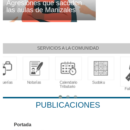
Agresiones que sacuden
las aulas de Manizales
SERVICIOS A LA COMUNIDAD
Clima
Horoscopo
Aeropuerto
Indicadores
económicos
PUBLICACIONES
Portada