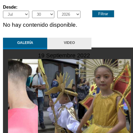
Desde:
Month
Day
Year
No hay contenido disponible.
GALERÍA
VIDEO
10 Octubre 2022