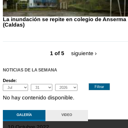
La inundación se repite en colegio de Anserma
(Caldas)
1 of 5
siguiente ›
NOTICIAS DE LA SEMANA
Desde:
Month
Day
Year
No hay contenido disponible.
GALERÍA
VIDEO
10 Octubre 2022