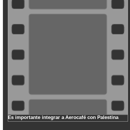
ZMtwiZ8t-
Mo
o
Es importante integrar a Aerocafé con Palestina
l