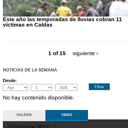
Este año las temporadas de lluvias cobran 11
víctimas en Caldas
1 of 15
siguiente ›
NOTICIAS DE LA SEMANA
Desde:
Month
Day
Year
No hay contenido disponible.
GALERÍA
VIDEO
10 Octubre 2022