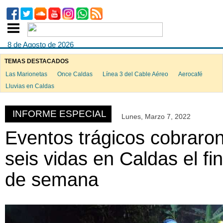
8 de Agosto de 2026
TEMAS DESTACADOS
Las Marionetas
Once Caldas
Línea 3 del Cable Aéreo
Aerocafé
ook
Lluvias en Caldas
INFORME ESPECIAL
Lunes, Marzo 7, 2022
App
Eventos trágicos cobraro
seis vidas en Caldas el fin
de semana