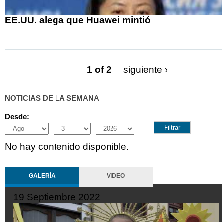
EE.UU. alega que Huawei mintió
1 of 2
siguiente ›
NOTICIAS DE LA SEMANA
Desde:
Month
Day
Year
No hay contenido disponible.
GALERÍA
VIDEO
2
19 Septiembre 2022