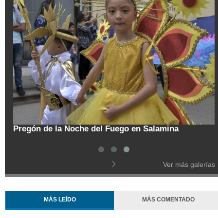
on esperanza reapertura total
zuela
Pregón de la Noche del F
Ver más galerías
MÁS LEÍDO
MÁS COMENTADO