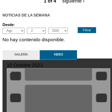
1 of 4
siguiente ›
NOTICIAS DE LA SEMANA
Desde:
Month
Day
Year
No hay contenido disponible.
GALERÍA
VIDEO
10 Octubre 2022
XDGVyvJOFpI