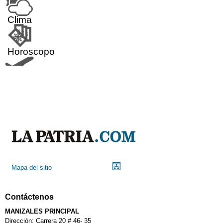
Clima
Horoscopo
Aeropuerto
Indicadores económicos
Droguerías
Mapa del sitio
Notarías
Contáctenos
Calendario Tributario
MANIZALES PRINCIPAL
Dirección: Carrera 20 # 46- 35