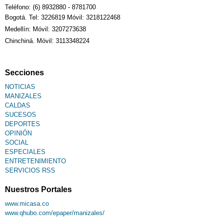
Teléfono: (6) 8932880 - 8781700
Bogotá. Tel: 3226819 Móvil: 3218122468
Sudoku
Medellín: Móvil: 3207273638
Chinchiná. Móvil: 3113348224
Fallecimiento
Secciones
NOTICIAS
MANIZALES
CALDAS
SUCESOS
DEPORTES
OPINIÓN
SOCIAL
ESPECIALES
ENTRETENIMIENTO
SERVICIOS RSS
Nuestros Portales
www.micasa.co
www.qhubo.com/epaper/manizales/