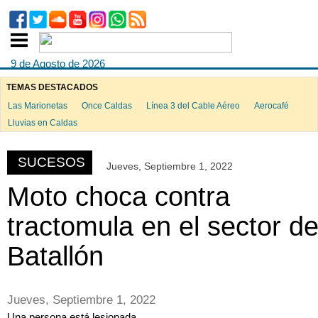
9 de Agosto de 2026
TEMAS DESTACADOS
Las Marionetas
Once Caldas
Línea 3 del Cable Aéreo
Aerocafé
ook
Lluvias en Caldas
SUCESOS
Jueves, Septiembre 1, 2022
App
Moto choca contra
tractomula en el sector de
Batallón
Jueves, Septiembre 1, 2022
Una persona está lesionada.