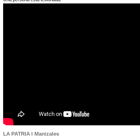
giOQe5wx1Gw
LA PATRIA l Manizales