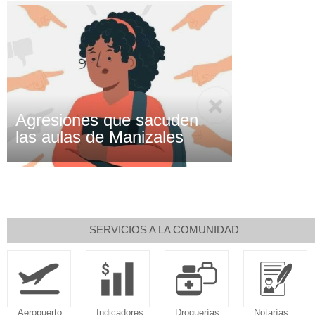
Agresiones que sacuden
las aulas de Manizales
SERVICIOS A LA COMUNIDAD
Aeropuerto
Indicadores
Droguerías
Notarías