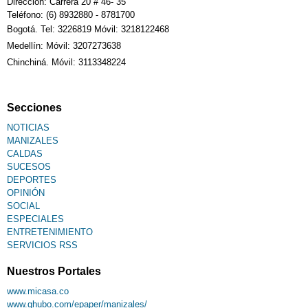
Dirección: Carrera 20 # 46- 35
Teléfono: (6) 8932880 - 8781700
Bogotá. Tel: 3226819 Móvil: 3218122468
Medellín: Móvil: 3207273638
Chinchiná. Móvil: 3113348224
Secciones
NOTICIAS
MANIZALES
CALDAS
SUCESOS
DEPORTES
OPINIÓN
SOCIAL
ESPECIALES
ENTRETENIMIENTO
SERVICIOS RSS
Nuestros Portales
www.micasa.co
www.qhubo.com/epaper/manizales/