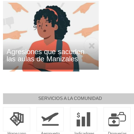
Agresiones que sacuden
las aulas de Manizales
SERVICIOS A LA COMUNIDAD
Aeropuerto
Indicadores
Droguerías
Notarías