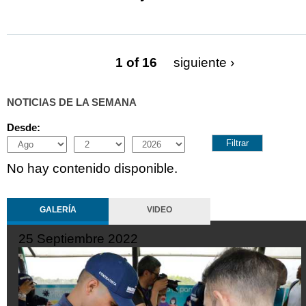
1 of 16
siguiente ›
NOTICIAS DE LA SEMANA
Desde:
Month
Day
Year
No hay contenido disponible.
GALERÍA
VIDEO
19 Septiembre 2022