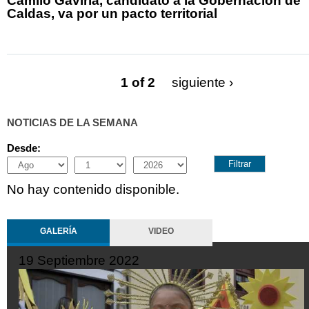
Camilo Gaviria, candidato a la Gobernación de
Caldas, va por un pacto territorial
1 of 2
siguiente ›
NOTICIAS DE LA SEMANA
Desde:
Month
Day
Year
No hay contenido disponible.
GALERÍA
VIDEO
19 Septiembre 2022