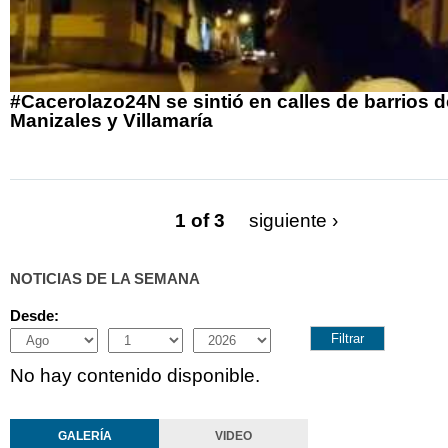
#Cacerolazo24N se sintió en calles de barrios d
Manizales y Villamaría
1 of 3
siguiente ›
NOTICIAS DE LA SEMANA
Desde:
Month
Day
Year
No hay contenido disponible.
GALERÍA
VIDEO