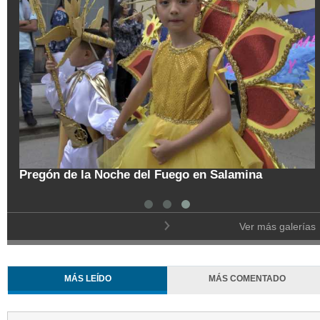
Colombia vislumbra con
orejudo al Ecoparque Los
de frontera con Venezu
Ver más galerías
MÁS LEÍDO
MÁS COMENTADO