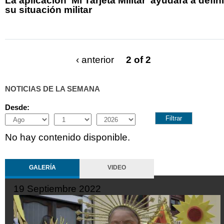
La aplicación 'Mi Tarjeta Militar' ayudará a defini
su situación militar
‹ anterior
2 of 2
NOTICIAS DE LA SEMANA
Desde:
Month
Day
Year
No hay contenido disponible.
GALERÍA
VIDEO
25 Septiembre 2022