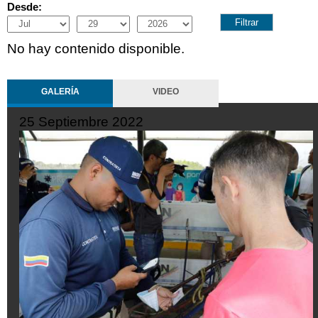
Desde:
Month
Day
Year
No hay contenido disponible.
GALERÍA
VIDEO
19 Septiembre 2022