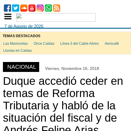
7 de Agosto de 2026
TEMAS DESTACADOS
Las Marionetas
Once Caldas
Línea 3 del Cable Aéreo
Aerocafé
ook
Lluvias en Caldas
NACIONAL
Viernes, Noviembre 16, 2018
App
Duque accedió ceder en
temas de Reforma
Tributaria y habló de la
situación del fiscal y de
Andrés Felipe Arias