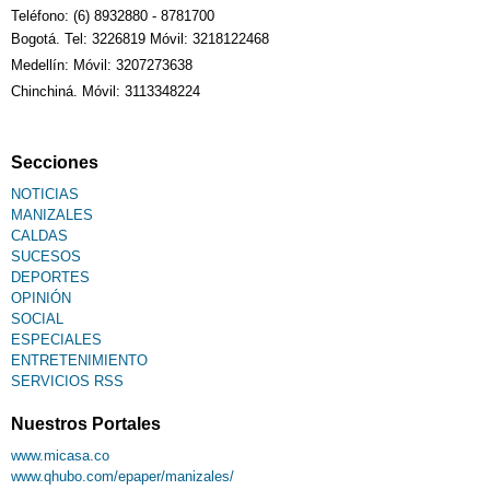
Teléfono: (6) 8932880 - 8781700
Bogotá. Tel: 3226819 Móvil: 3218122468
Sudoku
Medellín: Móvil: 3207273638
Chinchiná. Móvil: 3113348224
Fallecimiento
Secciones
NOTICIAS
MANIZALES
CALDAS
SUCESOS
DEPORTES
OPINIÓN
SOCIAL
ESPECIALES
ENTRETENIMIENTO
SERVICIOS RSS
Nuestros Portales
www.micasa.co
www.qhubo.com/epaper/manizales/