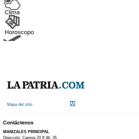
Clima
Horoscopo
Aeropuerto
Indicadores económicos
Droguerías
Mapa del sitio
Notarías
Contáctenos
Calendario Tributario
MANIZALES PRINCIPAL
Dirección: Carrera 20 # 46- 35