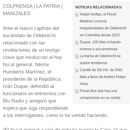
COLPRENSA | LA PATRIA |
NOTICIAS RELACIONADAS:
MANIZALES
Según testigo, el Fiscal
Martínez conocía
Ante el nuevo capítulo del
irregularidades de Odebrecht
escándalo de Odebrecht
en Colombia desde 2015
relacionado con las
Duque, 100 días echando
reversa a sus promesas
revelaciones de un testigo
La trama de Odebrecht se
clave que involucran al hoy
vuelve tenebrosa
fiscal general, Néstor
Comité de DD.HH. de ONU
Humberto Martínez, el
falla a favor de Andrés Felipe
presidente de la República,
Arias
Iván Duque, defendió al
Fiscal dice que hay una
funcionario en entrevista con
conspiración en su contra
Blu Radio y aseguró que
espera que siga respondiendo
a los interrogantes, como lo ha venido haciendo.
“El fiscal general a raíz de esto ha puesto la Cara. Vi que