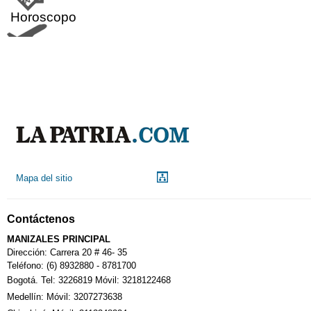
Horoscopo
Aeropuerto
Indicadores económicos
Droguerías
Mapa del sitio
Notarías
Contáctenos
Calendario Tributario
MANIZALES PRINCIPAL
Dirección: Carrera 20 # 46- 35
Teléfono: (6) 8932880 - 8781700
Bogotá. Tel: 3226819 Móvil: 3218122468
Sudoku
Medellín: Móvil: 3207273638