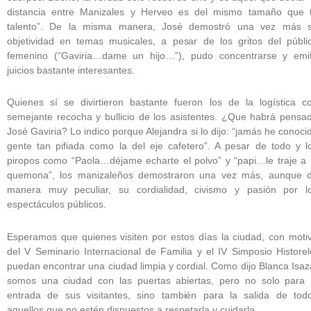
distancia entre Manizales y Herveo es del mismo tamaño que 
talento”. De la misma manera, José demostró una vez más 
objetividad en temas musicales, a pesar de los gritos del públi
femenino (“Gaviria…dame un hijo…”), pudo concentrarse y emit
juicios bastante interesantes.
Quienes sí se divirtieron bastante fueron los de la logística c
semejante recocha y bullicio de los asistentes. ¿Que habrá pensa
José Gaviria? Lo indico porque Alejandra si lo dijo: “jamás he conoci
gente tan pifiada como la del eje cafetero”. A pesar de todo y l
piropos como “Paola…déjame echarte el polvo” y “papi…le traje a 
quemona”, los manizaleños demostraron una vez más, aunque 
manera muy peculiar, su cordialidad, civismo y pasión por l
espectáculos públicos.
Esperamos que quienes visiten por estos días la ciudad, con moti
del V Seminario Internacional de Familia y el IV Simposio Historel
puedan encontrar una ciudad limpia y cordial. Como dijo Blanca Isaz
somos una ciudad con las puertas abiertas, pero no solo para 
entrada de sus visitantes, sino también para la salida de tod
aquellos que no estén dispuestos a respetarla y cuidarla.