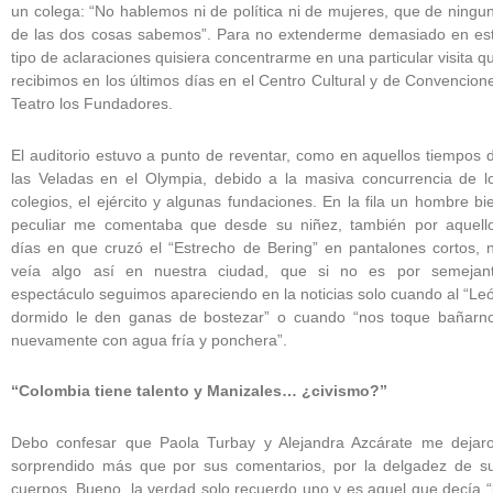
un colega: “No hablemos ni de política ni de mujeres, que de ningu
de las dos cosas sabemos”. Para no extenderme demasiado en es
tipo de aclaraciones quisiera concentrarme en una particular visita q
recibimos en los últimos días en el Centro Cultural y de Convencion
Teatro los Fundadores.
El auditorio estuvo a punto de reventar, como en aquellos tiempos 
las Veladas en el Olympia, debido a la masiva concurrencia de l
colegios, el ejército y algunas fundaciones. En la fila un hombre bi
peculiar me comentaba que desde su niñez, también por aquell
días en que cruzó el “Estrecho de Bering” en pantalones cortos, 
veía algo así en nuestra ciudad, que si no es por semejan
espectáculo seguimos apareciendo en la noticias solo cuando al “Le
dormido le den ganas de bostezar” o cuando “nos toque bañarn
nuevamente con agua fría y ponchera”.
“Colombia tiene talento y Manizales… ¿civismo?”
Debo confesar que Paola Turbay y Alejandra Azcárate me dejar
sorprendido más que por sus comentarios, por la delgadez de s
cuerpos. Bueno, la verdad solo recuerdo uno y es aquel que decía “