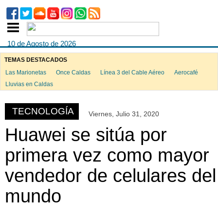
10 de Agosto de 2026
TEMAS DESTACADOS
Las Marionetas
Once Caldas
Línea 3 del Cable Aéreo
Aerocafé
ook
Lluvias en Caldas
TECNOLOGÍA
Viernes, Julio 31, 2020
App
Huawei se sitúa por
primera vez como mayor
vendedor de celulares del
mundo